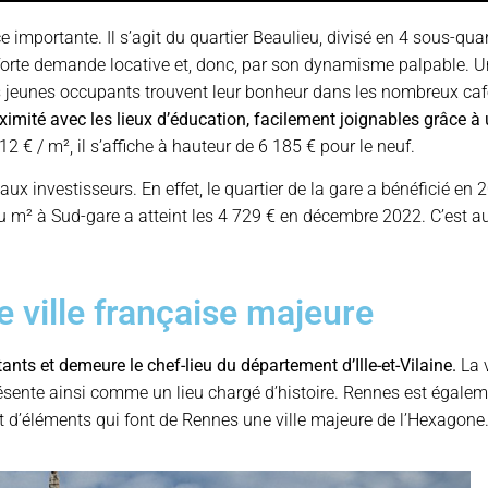
 importante. Il s’agit du quartier Beaulieu, divisé en 4 sous-qu
e forte demande locative et, donc, par son dynamisme palpable.
s jeunes occupants trouvent leur bonheur dans les nombreux café
ximité avec les lieux d’éducation, facilement joignables grâce 
2 € / m², il s’affiche à hauteur de 6 185 € pour le neuf.
ux investisseurs. En effet, le quartier de la gare a bénéficié en 2
du m² à Sud-gare a atteint les 4 729 € en décembre 2022. C’est au-
e ville française majeure
s et demeure le chef-lieu du département d’Ille-et-Vilaine.
La 
 présente ainsi comme un lieu chargé d’histoire. Rennes est égale
ant d’éléments qui font de Rennes une ville majeure de l’Hexagone