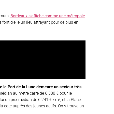
 murs,
Bordeaux s’affiche comme une métropole
 font d’elle un lieu attrayant pour de plus en
me le Port de la Lune demeure un secteur très
 médian au mètre carré de 6 388 € pour le
lui un prix médian de 6 241 € / m², et la Place
la cote auprès des jeunes actifs. On y trouve un